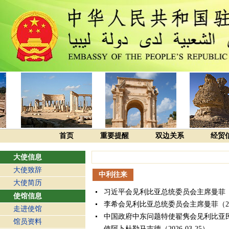
首页
重要提醒
双边关系
经贸
大使信息
大使致辞
中利往来
大使简历
习近平会见利比亚总统委员会主席曼菲
使馆信息
李希会见利比亚总统委员会主席曼菲
（2
走进使馆
中国政府中东问题特使翟隽会见利比亚
馆员资料
使阿卜杜勒马吉德
（2026-03-25）